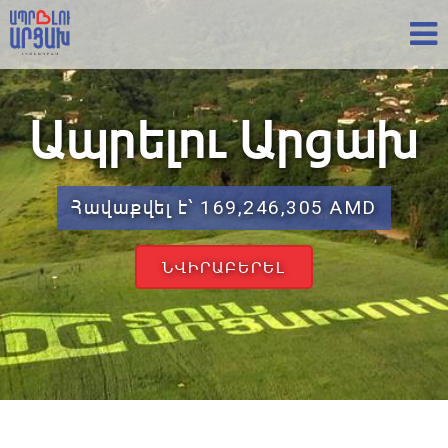
Ապրելու Արցախ
Հավաքվել է՝ 169,246,305 AMD
ՆՎԻՐԱԲԵՐԵԼ