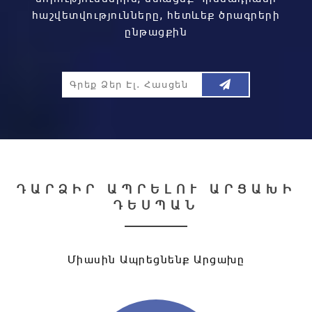
հաշվետվությունները, հետևեք ծրագրերի
ընթացքին
ԴԱՐՁԻՐ ԱՊՐԵԼՈՒ ԱՐՑԱԽԻ
ԴԵՍՊԱՆ
Միասին Ապրեցնենք Արցախը