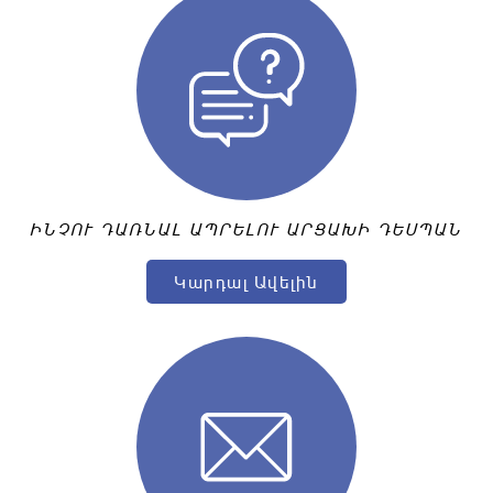
ԻՆՉՈՒ ԴԱՌՆԱԼ ԱՊՐԵԼՈՒ ԱՐՑԱԽԻ ԴԵՍՊԱՆ
Կարդալ Ավելին