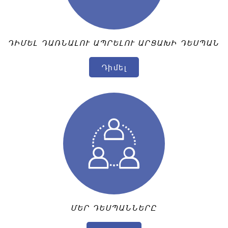
ԴԻՄԵԼ ԴԱՌՆԱԼՈՒ ԱՊՐԵԼՈՒ ԱՐՑԱԽԻ ԴԵՍՊԱՆ
Դիմել
ՄԵՐ ԴԵՍՊԱՆՆԵՐԸ