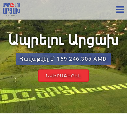
Ապրելու Արցախ
Հավաքվել է՝ 169,246,305 AMD
ՆՎԻՐԱԲԵՐԵԼ