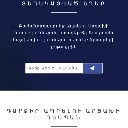
ՏԵՂԵԿԱՑՎԱԾ ԵՂԵՔ
Բաժանորդագրվեք Ապրելու Արցախի
նորություններին, ստացեք Հիմնադրամի
հաշվետվությունները, հետևեք ծրագրերի
ընթացքին
ԴԱՐՁԻՐ ԱՊՐԵԼՈՒ ԱՐՑԱԽԻ
ԴԵՍՊԱՆ