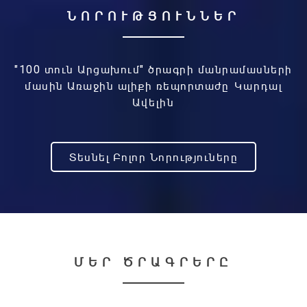
ՆՈՐՈՒԹՅՈՒՆՆԵՐ
"100 տուն Արցախում" ծրագրի մանրամասների
մասին Առաջին ալիքի ռեպորտաժը
Կարդալ
Ավելին
Տեսնել Բոլոր Նորություները
ՄԵՐ ԾՐԱԳՐԵՐԸ