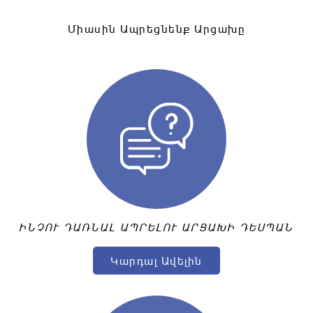
Միասին Ապրեցնենք Արցախը
ԻՆՉՈՒ ԴԱՌՆԱԼ ԱՊՐԵԼՈՒ ԱՐՑԱԽԻ ԴԵՍՊԱՆ
Կարդալ Ավելին