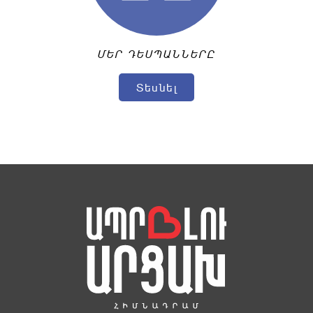
ՄԵՐ ԴԵՍՊԱՆՆԵՐԸ
Տեսնել