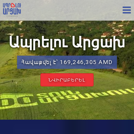
Ապրելու Արցախ
Հավաքվել է՝ 169,246,305 AMD
ՆՎԻՐԱԲԵՐԵԼ