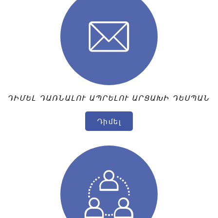
ԴԻՄԵԼ ԴԱՌՆԱԼՈՒ ԱՊՐԵԼՈՒ ԱՐՑԱԽԻ ԴԵՍՊԱՆ
Դիմել