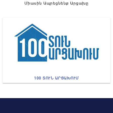
Միասին Ապրեցնենք Արցախը
100 ՏՈՒՆ ԱՐՑԱԽՈՒՄ